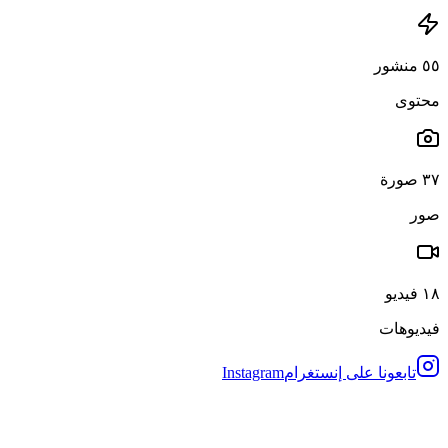
٥٥ منشور
محتوى
٣٧ صورة
صور
١٨ فيديو
فيديوهات
تابعونا على إنستغرام
Instagram